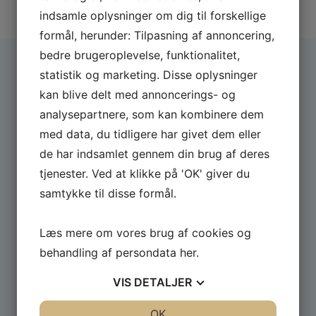
indsamle oplysninger om dig til forskellige
formål, herunder: Tilpasning af annoncering,
bedre brugeroplevelse, funktionalitet,
statistik og marketing. Disse oplysninger
kan blive delt med annoncerings- og
Foreningen blev stiftet i juni 2001, og begyndte sin
første sæson i september 2001 med omkring 400
analysepartnere, som kan kombinere dem
medlemmer. Alle opgaver i foreningen varetages på
med data, du tidligere har givet dem eller
frivilling basis af bestyrelsesmedlemmer som selv er
de har indsamlet gennem din brug af deres
medlemmer i foreningen.
tjenester. Ved at klikke på 'OK' giver du
Telefon
Adresse:
samtykke til disse formål.
+45
Tietgensgade 65
E-mail
CVR.:
Læs mere om vores brug af cookies og
vvv@vandidraet.dk
26263379
behandling af persondata
her
.
VIS
DETALJER
Send VVV en besked
JA
NEJ
OK
JA
NEJ